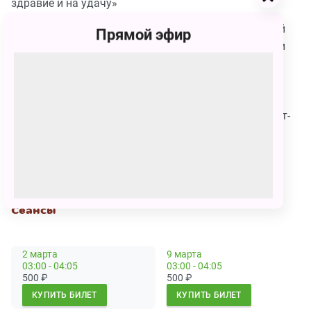
здравие и на удачу»
Лауреатами Российской национальной театральной
Прямой эфир
премии "Арлекин"-2018 стали создатели и участники
спектакля: Мария Лукка, Елизавета Бородулина,
Римма Саркисян, София Никифорова
Актёрский ансамбль спектакля награждён
специальным призом номинационного совета Санкт-
Петербургской театральной премии для молодых
"Прорыв"-2018
Продолжительность: 1 час 5 минут без антракта
Сеансы
2 марта
9 марта
03:00 - 04:05
03:00 - 04:05
500
₽
500
₽
КУПИТЬ БИЛЕТ
КУПИТЬ БИЛЕТ