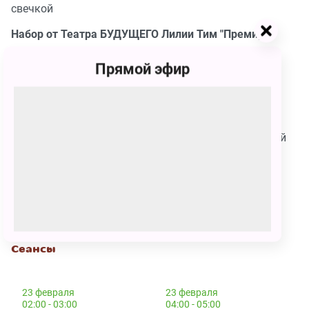
свечкой
Набор от Театра БУДУЩЕГО Лилии Тим "Премиум"
Книга «Тайна Лунозавра» с автографом Лилии Тим
Прямой эфир
(нашего режиссёра, исполнительницы роли девочки
Лу, автора книги)
Брендированная сумка-рюкзак
Волшебный талисман-амулет
Брендированный картонный домик со светодиодной
свечкой
Наклейки с героями сказки
Возрастное ограничение: 0+
Рекомендовано детям от 4 лет.
Сеансы
23 февраля
23 февраля
02:00 - 03:00
04:00 - 05:00