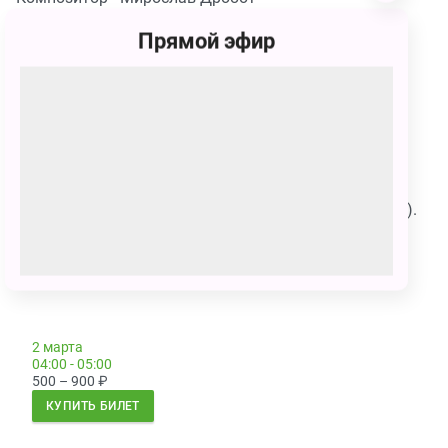
Либретто - Александр Лакман
Прямой эфир
Режиссер –постановщик - Денис Борисов
Художник-постановщик - Виктор Григорьев
Художник по костюмам - Вера Маринина
Хореограф - Анна Красова
Художественный руководитель проекта - Анастасия
Удалова
Продолжительность спектакля
1 час (без антракта).
Рекомендован к просмотру от 8 лет.
Сеансы
2 марта
04:00 - 05:00
500 – 900
₽
КУПИТЬ БИЛЕТ