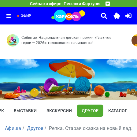
24:10
Команда Флоры
Сейчас в эфире: Песенки Фортуны
Симбиоз
24:15
Маша и Медведь
Симбиоз
24:30
Мохнатые качели — Кое-кто в сапогах — Грязное дело 
ЭФИР
Событие: Национальная детская премия «Главные
герои — 2026»: голосование начинается!
РК
ВЫСТАВКИ
ЭКСКУРСИИ
ДРУГОЕ
КАТАЛОГ
Афиша
Другое
Репка. Старая сказка на новый лад.