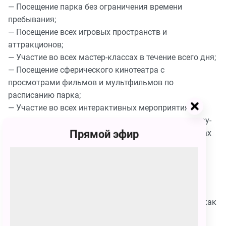
— Посещение парка без ограничения времени
пребывания;
— Посещение всех игровых пространств и
аттракционов;
— Участие во всех мастер-классах в течение всего дня;
— Посещение сферического кинотеатра с
просмотрами фильмов и мультфильмов по
расписанию парка;
— Участие во всех интерактивных мероприятиях,
анимационных программах и играх, дискотеках, шоу-
Прямой эфир
программах, проводимых в открытых пространствах
парка;
— Кулеры с питьевой водой и стаканчиками в
свободном доступе на территории парка;
— Wi-Fi на всей территории парка.
При посещении парка обязательна сменная обувь, как
детям, так и взрослым.