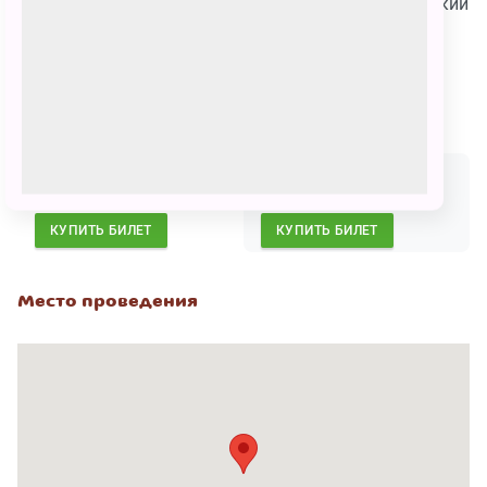
Актёры
: Екатерина Шумакова, Анатолий Макаровский
Продолжительность спектакля:
35 минут
Сеансы
25 февраля
23 марта
02:00 - 03:00
03:00 - 04:00
900
₽
900
₽
КУПИТЬ БИЛЕТ
КУПИТЬ БИЛЕТ
Место проведения