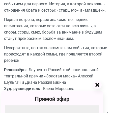
событием для первого. История, в которой показаны
отношения брата и сестры: «старшего» и «младшей».
Первая встреча, первое знакомство, первые
впечатления, которые остаются на всю жизнь, а
споры, ссоры, смех, борьба за внимание в будущем
станут прекрасным воспоминанием.
Невероятные, но так знакомые нам события, которые
происходят в каждой семье, где появляется второй
ребёнок.
Режиссёры
: Лауреаты Российской национальной
театральной премии «Золотая маска» Алексей
Шульгач и Диана Разживайкина
Худ. руководитель
- Елена Морозова
Художник
- Ольга Петровская
Прямой эфир
Композиторы
- Алексей Чуканов, Андрей Вакуленко
Свет и звук
- Сергей Бухарин, Павел Яковлев