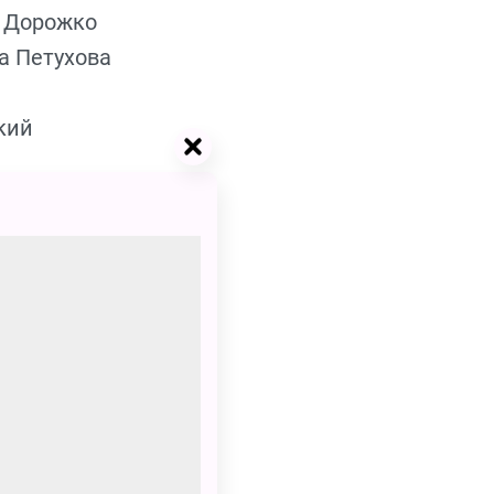
а Дорожко
а Петухова
кий
аженский