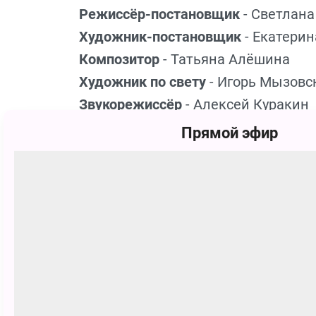
Режиссёр-постановщик
- Светлан
Художник-постановщик
- Екатерин
Композитор
- Татьяна Алёшина
Художник по свету
- Игорь Мызовс
Звукорежиссёр
- Алексей Куракин
Прямой эфир
Актеры и роли:
Элли - Софья Журавлева
Тотошка - Арсений Блинов
Страшила - Михаил Абрамов
Дровосек - Александр Дулесов
Лев, Папа - Тимофей Осипенко
Гудвин (Дин Гиор) - Артём Преобр
Бастинда, Мама - Ольга Зорина