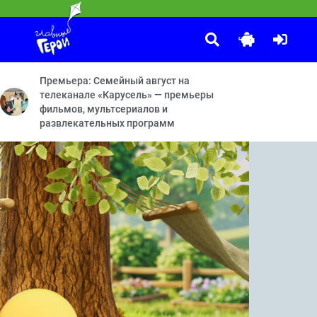
Маша и Медведь
:00
оплаватель — Герой в блестящих доспехах — Принц — Стоп, снято!
Мохнатые качели — Кое-кто в сапогах — Грязное дело — Бай
Премьера: Семейный август на
телеканале «Карусель» — премьеры
фильмов, мультсериалов и
развлекательных программ