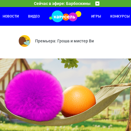
Сейчас в эфире: Барбоскины
НОВОСТИ
ВИДЕО
ИГРЫ
КОНКУРСЫ
Каникулы Светофоровых
07:30
08
онанс — Тайное общество волшебников — Спасение Земли — Воздух
10 серия
Премьера: Гроша и мистер Ви