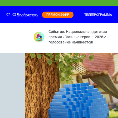
07
:
02
Лос-Анджелес
ТЕЛЕПРОГРАММА
ПРЯМОЙ ЭФИР
Барбоскины
06:05
Перевоспитатели — Игры разума — Рез
Событие: Национальная детская
премия «Главные герои — 2026»:
голосование начинается!