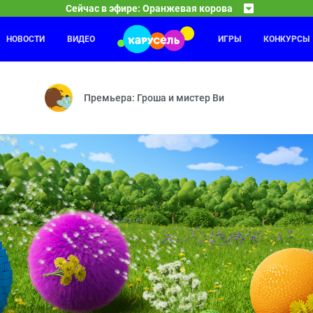
Сейчас в эфире: Оранжевая корова
НОВОСТИ
ВИДЕО
ИГРЫ
КОНКУРСЫ
Фикси
04:00
— С полуслова — По справедливости — Сладкая ярмарка — Шутка —
Цыплёно
Премьера: Гроша и мистер Ви