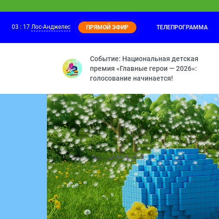
03
:
17
Лос-Анджелес
ТЕЛЕПРОГРАММА
ПРЯМОЙ ЭФИР
Оранжевая корова
03:05
Прыжок — Поляна чудес 
Событие: Национальная детская
премия «Главные герои — 2026»:
голосование начинается!