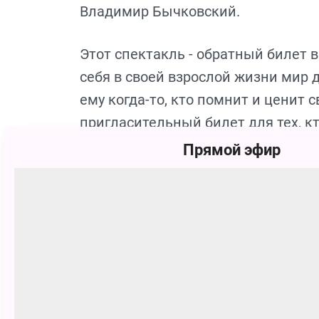
Владимир Бычковский.
Этот спектакль - обратный билет в
себя в своей взрослой жизни мир 
ему когда-то, кто помнит и ценит 
пригласительный билет для тех, кт
то, что звезды смеются, сердце од
Прямой эфир
Добро, встречное движение и ответ
Бронируйте билеты на спектакль 
телефону (812) 703-40-40 или заказы
Спектакль – лауреат Высшей теат
(сезон 2005-2006г.) в номинации «