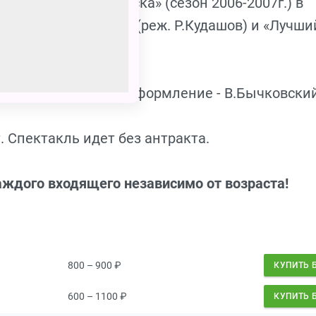
мии «Золотая маска» (сезон 2006-2007г.) в
ра в театре кукол» (реж. Р.Кудашов) и «Лучши
орик. Музыкальное оформление - В.Бычковский
. Спектакль идет без антракта.
аждого входящего независимо от возраста!
800 – 900
₽
КУПИТЬ 
600 – 1100
₽
КУПИТЬ 