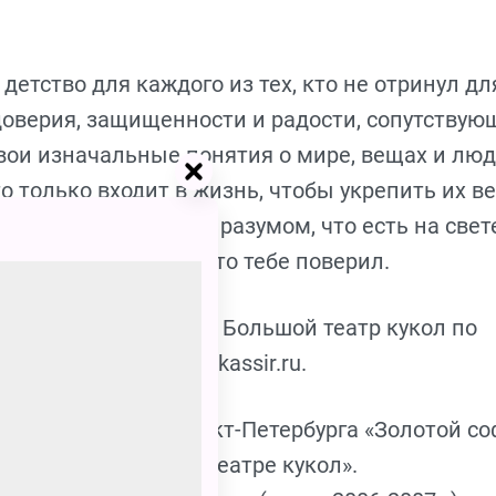
 детство для каждого из тех, кто не отринул дл
доверия, защищенности и радости, сопутствую
свои изначальные понятия о мире, вещах и люд
о только входит в жизнь, чтобы укрепить их ве
ерживает победу над разумом, что есть на свет
ственность за тех, кто тебе поверил.
«Маленький принц» в Большой театр кукол по
вайте на сайте spb.kassir.ru.
ральной премии Санкт-Петербурга «Золотой со
Лучший спектакль в театре кукол».