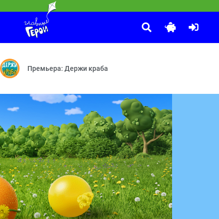
ки
 Писк моды — Поймай и повтори — Колесо обозрения
к — Радионяня — Узлы — Лифт — Чертёж — Датчик — Присоска — Ф
Премьера: Держи краба