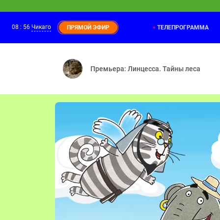
08
:
56
Чикаго
ТЕЛЕПРОГРАММА
ПРЯМОЙ ЭФИР
Барбоскины
08:05
Немного романтики — Вот и попался —
Премьера: Линцесса. Тайны леса