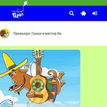
Маша и Медведь
:05
настроения — Гроссмейстер — Всё пропало — Квест — Ассистент — 
Городские джунгли — Один к одному — Вишенка на торте — До
Премьера: Гроша и мистер Ви