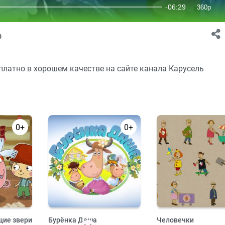
о
латно в хорошем качестве на сайте канала Карусель
0+
0+
ие звери
Бурёнка Даша
Человечки