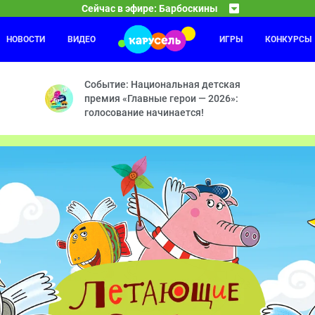
Сейчас в эфире: Барбоскины
НОВОСТИ
ВИДЕО
ИГРЫ
КОНКУРСЫ
Каникулы Светофоровых
09:30
10
 Время лени — Строгая нянька — Путешествие — Эликсир хорошего 
11 серия
Событие: Национальная детская
премия «Главные герои — 2026»:
голосование начинается!