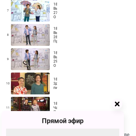
180.
Выпуск
7
27.
О
дожде
180.
Выпуск
8
28.
Про
динозавров
180.
Выпуск
9
29.
О
велосипедах
180.
Здоровое
10
питание
180.
Чарты.
11
Профессии
Прямой эфир
Смотрите Телешоу 180 бесплатно в хорошем качестве