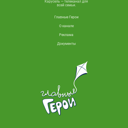
Карусель — телеканал для
Навигатор.
всей семьи.
Новости.
1335
Выпуск
81
Главные Герои
О канале
Навигатор.
Новости.
1336
Реклама
Выпуск
80
Документы
Навигатор.
Новости.
1337
Выпуск
79
Навигатор.
Новости.
1338
Выпуск
78
Навигатор.
Новости.
1339
Выпуск
77
Навигатор.
Новости.
1340
Выпуск