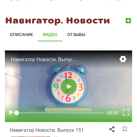
154
Навигатор
Навигатор. Новости
Новости.
1263
Выпуск
153
ОПИСАНИЕ
ВИДЕО
ОТЗЫВЫ
Навигатор
Новости.
1264
Выпуск
152
Навигатор
Новости.
1265
Выпуск
151
Навигатор
Новости.
1266
Выпуск
150
Навигатор
Новости.
1267
Выпуск
149
Навигатор Новости. Выпуск 151