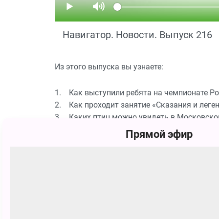
Навигатор. Новости. Выпуск 216
Из этого выпуска вы узнаете:
1. Как выступили ребята на чемпионате Ро
2. Как проходит занятие «Сказания и леге
3. Каких птиц можно увидеть в Московско
Прямой эфир
Смотрите Телешоу Навигатор. Новости бесп
Похожие
12+