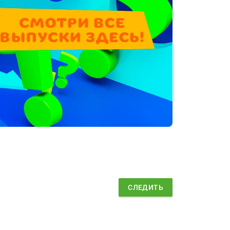
СЛЕДИТЬ