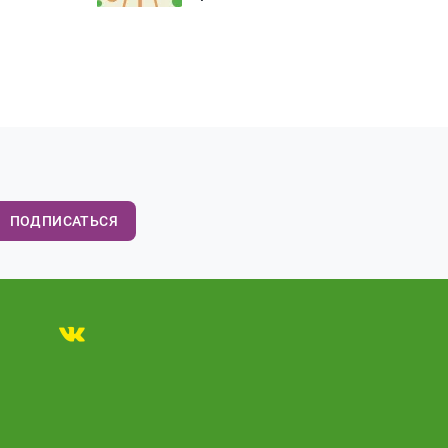
ПОДПИСАТЬСЯ