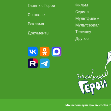
Фильм
Главные Герои
Сериал
О канале
Мультфильм
Реклама
Мультсериал
Телешоу
Документы
Другое
Мы используем файлы cookie. 
© 2010-2026, АО