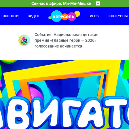
Сейчас в эфире: Ми-Ми-Мишки
НОВОСТИ
ВИДЕО
ИГРЫ
КОНКУРСЫ
Забезу. Уши с хвостиком
02:00
03
видимка — Следствие ведут мишки — По своим правилам — Тучкина
Зайка или обезьянка — Настоящая звёздочка — Яб
Событие: Национальная детская
премия «Главные герои — 2026»:
голосование начинается!