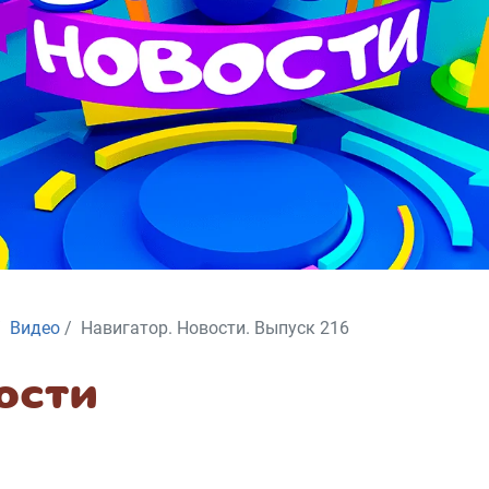
Видео
Навигатор. Новости. Выпуск 216
ости