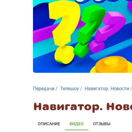
Передачи
Телешоу
Навигатор. Новости
Навигатор. Нов
ОПИСАНИЕ
ВИДЕО
ОТЗЫВЫ