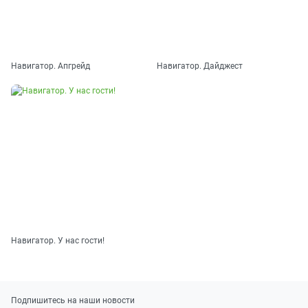
Новости.
1185
Выпуск
225
Навигатор.
Новости.
Навигатор. Апгрейд
Навигатор. Дайджест
1186
Выпуск
224
Навигатор.
Новости.
1187
Выпуск
223
Навигатор.
Новости.
1188
Выпуск
222
Навигатор.
Новости.
1189
Выпуск
Навигатор. У нас гости!
221.
День
Победы
Навигатор.
Новости.
1190
Выпуск
Подпишитесь на наши новости
220