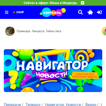
23:25
У меня лапки
Сейчас в эфире: Маша и Медведь
Навигатор.
Страшно, аж жуть! — На привале — Кошки-мышки — К ва
01:00
Супер МЯУ
Новости.
«У меня лапки» — это программа о домашних животных,
1163
01:20
Выпуск
Раз Грейс, два Грейс — Битва невидимок — Таинствен
ЭФИР
247
Навигатор.
Новости.
1164
Выпуск
Премьера: Линцесса. Тайны леса
246
Навигатор.
Новости.
1165
Выпуск
245
Навигатор.
Новости.
1166
Выпуск
244
Навигатор.
Новости.
1167
Выпуск
243
Навигатор.
Новости.
1168
Передачи
Телешоу
Навигатор. Новости
Видео
На
Выпуск