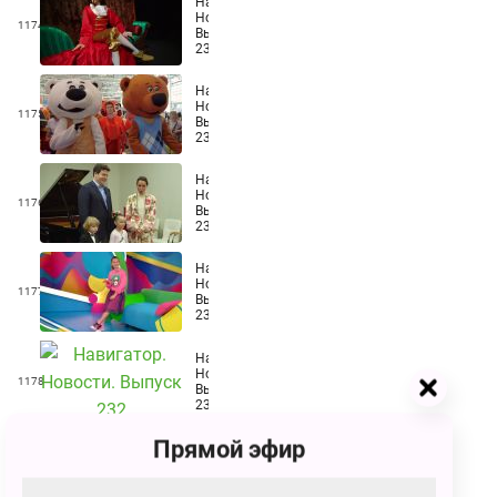
Навигатор.
Новости.
1174
Выпуск
236
Навигатор.
Новости.
1175
Выпуск
235
Навигатор.
Новости.
1176
Выпуск
234
Навигатор.
Новости.
1177
Выпуск
233
Навигатор.
Новости.
1178
Выпуск
232
Прямой эфир
Навигатор.
Новости.
1179
Выпуск
Из этого выпуска вы узнаете: