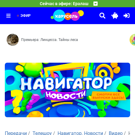
16:10
Машинки Мокас
Сейчас в эфире: Ералаш
№362 Тайна. Какие хорошие дети!.. Клёв — №360 Успо
Навигатор.
17:30
Машинки Мокас
Новости.
Машинки строят замок — Прятки — Рампа
17:40
979
Выпуск
Лодочка
ЭФИР
431
Навигатор.
Новости.
980
Выпуск
Премьера: Линцесса. Тайны леса
430
Навигатор.
Новости.
981
Выпуск
429
Навигатор.
Новости.
982
Выпуск
428.
«ТЭФИ-
KIDS-
Навигатор.
2020»
Новости.
983
Выпуск
427
Навигатор.
Новости.
984
Передачи
Телешоу
Навигатор. Новости
Видео
На
Выпуск