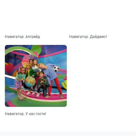
Новости.
1001
Выпуск
409
Навигатор.
Новости.
1002
Выпуск
408
Навигатор. Апгрейд
Навигатор. Дайджест
Навигатор.
Новости.
1003
Выпуск
407
Навигатор.
Новости.
1004
Выпуск
406
Навигатор.
Новости.
1005
Выпуск
405
Навигатор. У нас гости!
Навигатор.
Новости.
1006
Выпуск
404