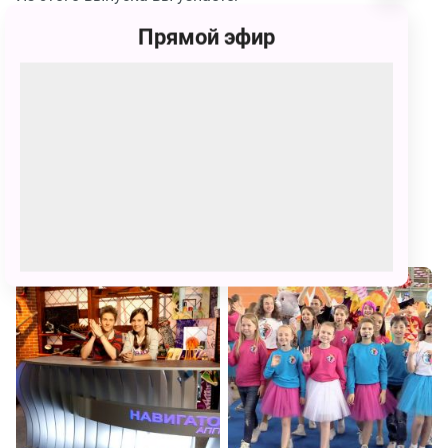
1. Как на ВДНХ отметили праздник Новруз.
Прямой эфир
Навигатор.
Новости.
2. Что можно увидеть на выставке «Без границ» в
902
Выпуск
508
галерее «Печатники».
3. Чем занимались ребята на мастер-классе в
Навигатор.
Новости.
Великом Устюге.
903
Выпуск
507
Смотрите Телешоу Навигатор. Новости бесплатно в
хорошем качестве на сайте канала Карусель
Навигатор.
Новости.
904
Выпуск
Похожие
506
Навигатор.
Новости.
905
Выпуск
505
Навигатор.
Новости.
906
Выпуск
504
Навигатор.
Новости.