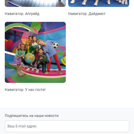
907
Выпуск
503
Навигатор. Апгрейд
Навигатор. Дайджест
Навигатор.
Новости.
908
Выпуск
502
Навигатор.
Новости.
909
Выпуск
501
Навигатор.
Новости.
910
Выпуск
500
Навигатор. У нас гости!
Навигатор.
Новости.
911
Выпуск
499
Навигатор.
Подпишитесь на наши новости
Новости.
912
Выпуск
498