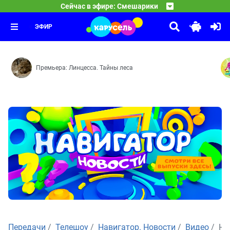
Смешарики
Сейчас в эфире: Смешарики
03:00
Навигатор.
10 ЛЕТ ВОЛШЕБСТВА. Сказочный патруль
Рояль — Энергия храпа — Молочное пари — Аноним — А
04:00
Новости.
885
Новые герои — Сердце часов — Долгожданная встреча
Выпуск
ЭФИР
525
Навигатор.
Новости.
886
Выпуск
Премьера: Линцесса. Тайны леса
524
Навигатор.
Новости.
887
Выпуск
523
Навигатор.
Новости.
888
Выпуск
522
Навигатор.
Новости.
889
Выпуск
521
Навигатор.
Новости.
890
Передачи
Телешоу
Навигатор. Новости
Видео
На
Выпуск