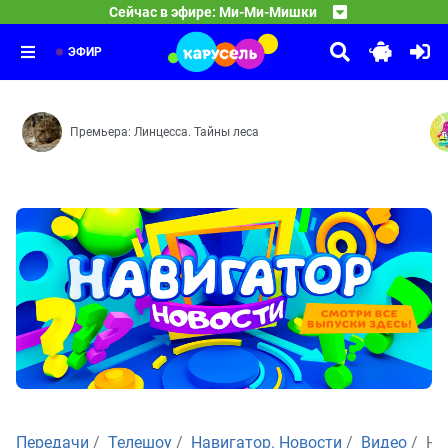
Ми-Ми-Мишки
Сейчас в эфире: Ми-Ми-Мишки
01:00
Навигатор.
Забезу. Уши с хвостиком
Необитаемый остров — Гол — Мишка-невидимка — След
04:00
Новости.
880
Зайка или обезьянка — Настоящая звёздочка — Яблоки
Выпуск
ЭФИР
530
Навигатор.
Новости.
881
Выпуск
Премьера: Линцесса. Тайны леса
529
Навигатор.
Новости.
882
Выпуск
528
Навигатор.
Новости.
883
Выпуск
527
Навигатор.
Новости.
884
Выпуск
526
Навигатор.
Новости.
885
Передачи
Телешоу
Навигатор. Новости
Видео
На
Выпуск