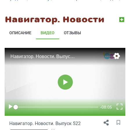
525
Навигатор.
Навигатор. Новости
Новости.
886
Выпуск
524
ОПИСАНИЕ
ВИДЕО
ОТЗЫВЫ
Навигатор.
Новости.
887
Выпуск
523
Навигатор.
Новости.
888
Выпуск
522
Навигатор.
Новости.
889
Выпуск
521
Навигатор.
Новости.
890
Выпуск
520
Навигатор. Новости. Выпуск 522