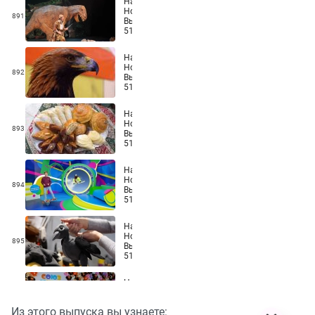
Навигатор.
Новости.
891
Выпуск
519
Навигатор.
Новости.
892
Выпуск
518
Навигатор.
Новости.
893
Выпуск
517
Навигатор.
Новости.
894
Выпуск
516
Навигатор.
Новости.
895
Выпуск
515
Навигатор.
Новости.
896
Выпуск
Из этого выпуска вы узнаете:
514