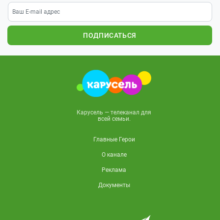
Навигатор.
Новости.
908
Выпуск
ПОДПИСАТЬСЯ
502
Навигатор.
Новости.
909
Выпуск
501
Навигатор.
Новости.
910
Выпуск
Карусель — телеканал для
500
всей семьи.
Навигатор.
Главные Герои
Новости.
911
Выпуск
О канале
499
Реклама
Навигатор.
Новости.
Документы
912
Выпуск
498
Навигатор.