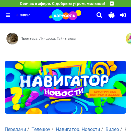
23:00
Сейчас в эфире: С добрым утром, малыши!
Маша и Медведь
Герои легендарной программы «Спокойной ночи, малыши
Навигатор.
23:25
Ми-Ми-Мишки
Новости.
Осторожно, ремонт! — Витамин роста — Новая метла —
01:00
821
Выпуск
Необитаемый остров — Гол — Мишка-невидимка — След
ЭФИР
590
Навигатор.
Новости.
822
Выпуск
Премьера: Линцесса. Тайны леса
589
Навигатор.
Новости.
823
Выпуск
588
Навигатор.
Новости.
824
Выпуск
587
Навигатор.
Новости.
825
Выпуск
585
Навигатор.
Новости.
826
Передачи
Телешоу
Навигатор. Новости
Видео
На
Выпуск