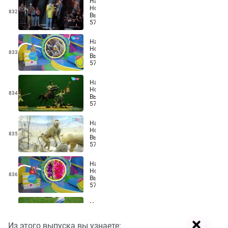
Навигатор.
Новости.
832
Выпуск
578
Навигатор.
Новости.
833
Выпуск
577
Навигатор.
Новости.
834
Выпуск
576
Навигатор.
Новости.
835
Выпуск
575
Навигатор.
Новости.
836
Выпуск
574
Навигатор.
Новости.
837
Выпуск
Из этого выпуска вы узнаете:
573