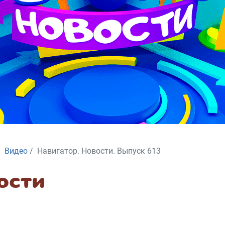
Видео
Навигатор. Новости. Выпуск 613
ости