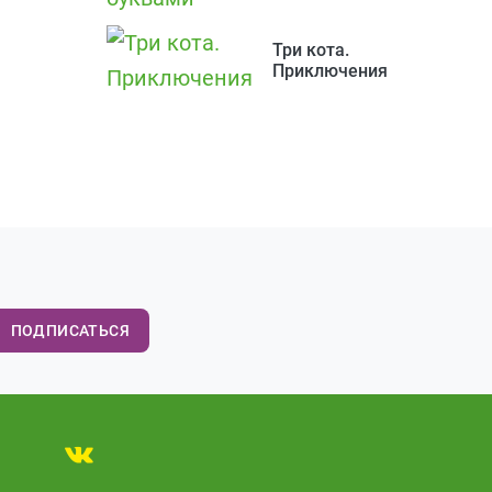
Три кота.
Приключения
ПОДПИСАТЬСЯ