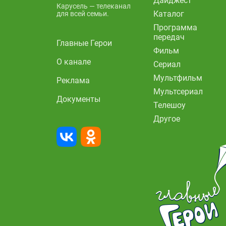
Дайджест
Карусель — телеканал
Каталог
для всей семьи.
Программа
передач
Главные Герои
Фильм
О канале
Сериал
Мультфильм
Реклама
Мультсериал
Документы
Телешоу
Другое