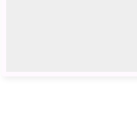
Навигатор. Апгрейд
Навигатор. Дайд