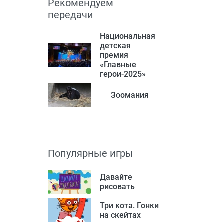
Выпуск
97
Новости.
Выпуск
96
Рекомендуем
Навигатор.
удачи
Новости.
Выпуск
95
Новости.
Навигатор.
Выпуск
94
Новости.
Навигатор.
Новости.
Выпуск
93
Новости.
Навигатор.
Новости.
Выпуск
92
1298
Новости.
Новости.
91
Новости.
90
Навигатор.
Новости.
137
89
Новости.
Новости.
1350
Новости.
Навигатор.
Новости.
1351
Новости.
86
1304
Навигатор.
Выпуск
Новости.
85
1305
Навигатор.
1353
Навигатор.
Новости.
84
1306
1354
Навигатор.
83
1307
1355
Новости.
Навигатор.
82
Навигатор.
1356
Выпуск
81
1357
Новости.
Ане
Выпуск
80
1310
1358
Выпуск
Новости.
79
1311
1359
Навигатор.
Выпуск
Новости.
Выпуск
78
1360
Навигатор.
Выпуск
Новости.
Выпуск
77
1361
Выпуск
Выпуск
1362
Навигатор.
Выпуск
Навигатор.
Новости.
Выпуск
1316
Навигатор.
Навигатор.
Выпуск
Выпуск
Навигатор.
Выпуск
Новости.
Выпуск
Навигатор.
1366
Выпуск
Навигатор.
1367
Новости.
118
Выпуск
передачи
Навигатор.
1368
Новости.
Навигатор.
Новости.
Выпуск
Навигатор.
1369
Навигатор.
Новости.
Навигатор.
Навигатор.
Выпуск
Новости.
Навигатор.
Новости.
66
Навигатор.
1372
Выпуск
Филипчук
65
Навигатор.
112
Выпуск
1374
Навигатор.
Новости.
111
Выпуск
63
Навигатор.
Новости.
110
Выпуск
62
1328
Навигатор.
Навигатор.
109
61
1329
1377
Навигатор.
Новости.
60
1378
Навигатор.
Новости.
Выпуск
59
1379
Новости.
Навигатор.
Новости.
106
58
1280
Новости.
Навигатор.
105
Выпуск
57
Новости.
Навигатор.
56
Новости.
Выпуск
55
1383
Новости.
Выпуск
Новости.
Выпуск
54
1384
Новости.
Новости.
Выпуск
Новости.
Новости.
100
Выпуск
1386
Новости.
Выпуск
Навигатор.
1387
Новости.
50
1340
Навигатор.
1388
Новости.
Навигатор.
49
1341
Навигатор.
Новости.
Выпуск
48
1342
Новости.
Выпуск
47
1343
Новости.
Новости.
1344
1392
Новости.
Выпуск
1345
1393
Новости.
Выпуск
44
1346
Навигатор.
1394
Выпуск
Новости.
Выпуск
1347
Навигатор.
Выпуск
Новости.
42
1348
Выпуск
Новости.
1349
Навигатор.
Выпуск
88
1398
Выпуск
87
Выпуск
39
Навигатор.
1399
Выпуск
Выпуск
38
1352
Навигатор.
1400
Выпуск
Выпуск
37.
1401
Выпуск
136.
1402
Новости.
Выпуск
1403
Новости.
Выпуск
Новости.
Навигатор.
1404
Новости.
Выпуск
33
Навигатор.
1405
Выпуск
32
Навигатор.
Выпуск
Выпуск
Выпуск
30
Выпуск
29
Навигатор.
Навигатор.
Новости.
76
Выпуск
28
Новости.
75
Выпуск
1363
74
Выпуск
1364
Новости.
73
1278
1365
Навигатор.
72
Навигатор.
24
Навигатор.
Новости.
71
Навигатор.
23
Навигатор.
Новости.
70
Навигатор.
22
1000-й
69
Навигатор.
Национальная
Интервью
Выпуск
68
Навигатор.
1370
Выпуск
67
Навигатор.
1371
Навигатор.
Выпуск
Новости.
Выпуск
Навигатор.
18
Навигатор.
Новости.
Навигатор.
17
1373
Навигатор.
Новости.
64
Навигатор.
16
Навигатор.
15
1375
14
1376
Новости.
Новости.
Выпуск
13
Выпуск
12
11
Выпуск
1380
Новости.
Новости.
1381
Новости.
Выпуск
Новости.
1382
Навигатор.
Новости.
Выпуск
Новости.
сюжет
Новости.
с
53
Новости.
1385
1281
52
Новости.
Новости.
138.
Выпуск
51
Новости.
Новости.
Выпуск
Новости.
Новости.
Выпуск
Новости.
1389
детская
1407
Новости.
1390
1408
1391
Выпуск
1409
Выпуск
46
1410
45
1411
1412
43
1395
Выпуск
1413
1396
Выпуск
Выпуск
1414
41
1397
Выпуск
Новости.
Выпуск
1415
40
Выпуск
1277
Ералаша
Выпуск
Анной
Выпуск
Выпуск
Выпуск
Вечеринка
36
Выпуск
Выпуск
35
Выпуск
Выпуск
34
Выпуск
Выпуск
1406
31
135.
премия
27
9
26
8
Выпуск
25
7
6
Филипчук
5
4
21
перед
3
20
2
19
1
139.
Подготовка
10
«Главные
«Детским
Полина
Анны
Евровидением
Богусевич
герои-2025»
Филипчук
—
—
к
2018»
победительница
«Детскому
«Детского
Зоомания
Евровидению-2018»
Евровидения
—
2017»
Популярные игры
Давайте
рисовать
Три кота. Гонки
на скейтах