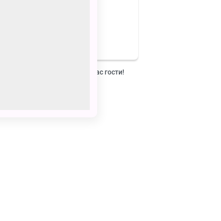
жест
Навигатор. У нас гости!