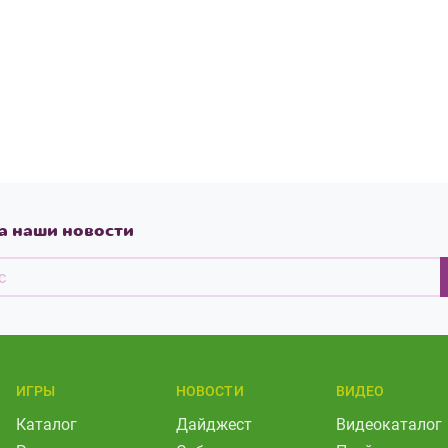
а наши новости
ИГРЫ
НОВОСТИ
ВИДЕО
Каталог
Дайджест
Видеокаталог