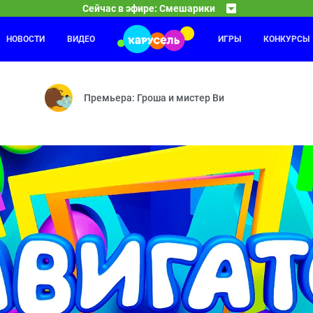
Сейчас в эфире: Смешарики
НОВОСТИ
ВИДЕО
ИГРЫ
КОНКУРСЫ
Оранжевая корова
18:30
19
а — Как здорово сочинять стихи — Парашют — Каникулы Биби — Пол
Средние века — Розыгрыш — Грабли — Робот — Со
Премьера: Гроша и мистер Ви