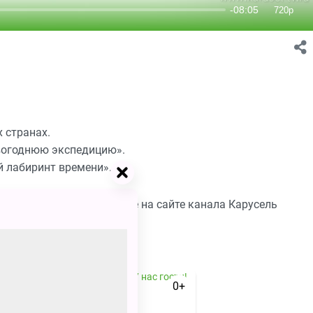
х странах.
вогоднюю экспедицию».
й лабиринт времени».
латно в хорошем качестве на сайте канала Карусель
0+
0+