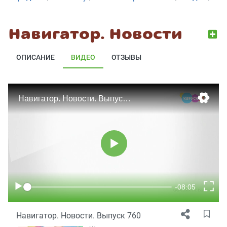
763
Навигатор.
Навигатор. Новости
Новости.
648
Выпуск
762
ОПИСАНИЕ
ВИДЕО
ОТЗЫВЫ
Навигатор.
Новости.
649
Выпуск
761
Навигатор.
Новости.
650
Выпуск
760
Навигатор.
Новости.
651
Выпуск
759
Навигатор.
Новости.
652
Выпуск
758
Навигатор. Новости. Выпуск 760