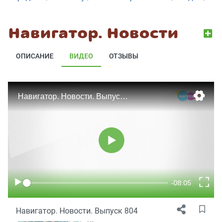
807
Навигатор.
Навигатор. Новости
Новости.
604
Выпуск
806
ОПИСАНИЕ
ВИДЕО
ОТЗЫВЫ
Навигатор.
Новости.
605
Выпуск
805
Навигатор.
Новости.
606
Выпуск
804
Навигатор.
Новости.
607
Выпуск
803
Навигатор.
Новости.
608
Выпуск
802
Навигатор. Новости. Выпуск 804