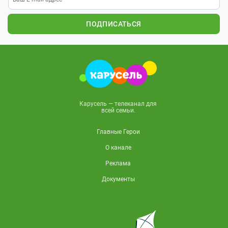
Навигатор.
Новости.
626
ПОДПИСАТЬСЯ
Выпуск
784
Навигатор.
Новости.
627
Выпуск
783
Навигатор.
Новости.
628
Карусель — телеканал для
Выпуск
всей семьи.
782
Навигатор.
Главные Герои
Новости.
629
Выпуск
О канале
781
Реклама
Навигатор.
Новости.
Документы
630
Выпуск
780
Навигатор.
Новости.
631
Выпуск