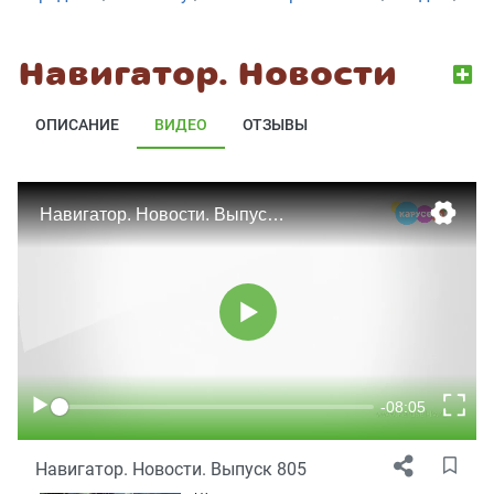
808
Навигатор.
Навигатор. Новости
Новости.
603
Выпуск
807
ОПИСАНИЕ
ВИДЕО
ОТЗЫВЫ
Навигатор.
Новости.
604
Выпуск
806
Навигатор.
Новости.
605
Выпуск
805
Навигатор.
Новости.
606
Выпуск
804
Навигатор.
Новости.
607
Выпуск
803
Навигатор. Новости. Выпуск 805