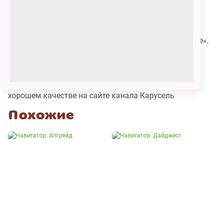
1. Какую удивительную витрину открыли в
Навигатор.
Новости.
Центральном детском магазине на Лубянке.
614
Выпуск
796
2. Как проходит «Пушкинская ёлка на Пречистенке».
3. О чём расскажет спектакль «Письмо Деду
Навигатор.
Морозу».
Новости.
615
Выпуск
795
Смотрите Телешоу Навигатор. Новости бесплатно в
хорошем качестве на сайте канала Карусель
Навигатор.
Новости.
616
Выпуск
Похожие
794
Навигатор.
Новости.
617
Выпуск
793
Навигатор.
Новости.
618
Выпуск
792
Навигатор.