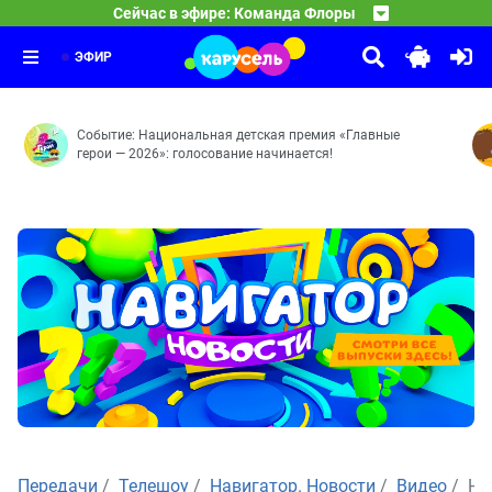
23:30
Песенки Фортуны
Сейчас в эфире: Команда Флоры
Танцуют все! — Чужой огород — Вот это номер! — Не на
Навигатор.
24:10
Команда Флоры
Новости.
Симбиоз
24:15
173
Выпуск
Симбиоз
ЭФИР
1237
Навигатор.
Новости.
174
Событие: Национальная детская премия «Главные
Выпуск
1236
герои — 2026»: голосование начинается!
Навигатор.
Новости.
175
Выпуск
1235
Навигатор.
Новости.
176
Выпуск
1234
Навигатор.
Новости.
177
Выпуск
1233
Навигатор.
Новости.
178
Передачи
Телешоу
Навигатор. Новости
Видео
На
Выпуск