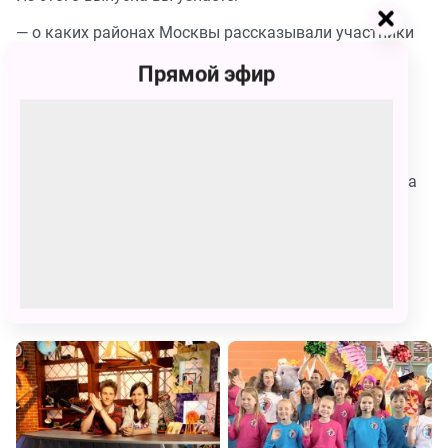
— о каких районах Москвы рассказывали участники
Навигатор.
Новости.
городского конкурса «Про мой район».
159
Выпуск
Прямой эфир
1251
— чем занимались ребята на семейном фестивале
Навигатор.
«Сад родовых деревьев».
Новости.
160
Выпуск
— какие изображения можно встретить на
1250
средневековых монетах и что можно было купить за
Навигатор.
один талер.
Новости.
161
Выпуск
1249
Смотрите Телешоу Навигатор. Новости бесплатно в
хорошем качестве на сайте канала Карусель
Навигатор.
Новости.
162
Похожие
Выпуск
1248
Навигатор.
Новости.
163
Выпуск
1247
Навигатор.
Новости.