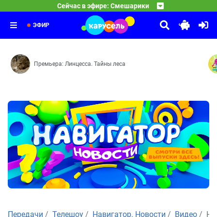
Смешарики
Сейчас в эфире: Смешарики
03:00
Навигатор.
10 ЛЕТ ВОЛШЕБСТВА. Сказочный патруль
Рояль — Энергия храпа — Молочное пари — Аноним — А
04:00
Новости.
142
Новые герои — Сердце часов — Долгожданная встреча
Выпуск
ЭФИР
1268
Навигатор.
Новости.
143
Выпуск
Премьера: Линцесса. Тайны леса
1267
Навигатор.
Новости.
144
Выпуск
1266
Навигатор.
Новости.
145
Выпуск
1265
Навигатор.
Новости.
146
Выпуск
1264
Навигатор.
Новости.
147
Передачи
Телешоу
Навигатор. Новости
Видео
На
Выпуск