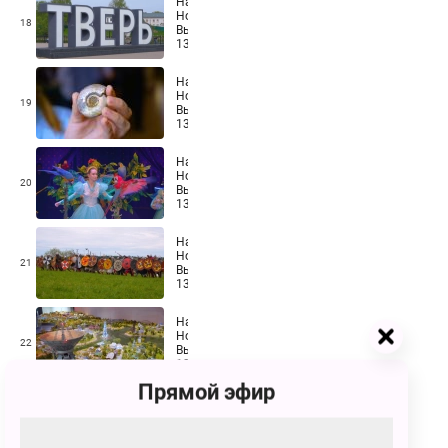
Навигатор.
Новости.
18
Выпуск
1392
Навигатор.
Новости.
19
Выпуск
1391
Навигатор.
Новости.
20
Выпуск
1390
Навигатор.
Новости.
21
Выпуск
1389
Навигатор.
Новости.
22
Выпуск
1388
Прямой эфир
Навигатор.
Новости.
23
Выпуск
Из этого выпуска вы узнаете:
1387