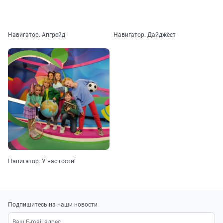
29
Выпуск
1381
Навигатор.
Навигатор. Апгрейд
Навигатор. Дайджест
Новости.
30
Выпуск
1380
Навигатор.
Новости.
31
Выпуск
1379
Навигатор.
Новости.
32
Выпуск
1378
Навигатор.
Новости.
Навигатор. У нас гости!
33
Выпуск
1377
Навигатор.
Новости.
34
Подпишитесь на наши новости
Выпуск
1376