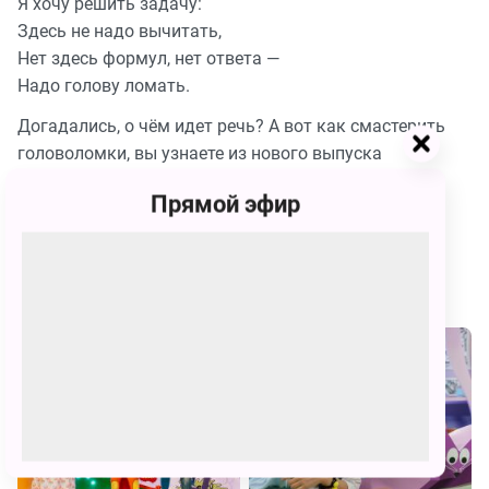
Я хочу решить задачу:
16.
Шахматы
Здесь не надо вычитать,
Проще
Нет здесь формул, нет ответа —
простого!
150
Выпуск
Надо голову ломать.
15.
Электрический
жук
Догадались, о чём идет речь? А вот как смастерить
Проще
простого!
головоломки, вы узнаете из нового выпуска
151
Выпуск
программы «Проще простого!».
14.
Светофор
Прямой эфир
из
Смотрите Телешоу Проще простого! бесплатно в
Проще
картона
простого!
152
хорошем качестве на сайте канала Карусель
Выпуск
13.
Зажимы
Похожие
для
Проще
книг
простого!
153
Выпуск
12.
Бизиборд
Проще
простого!
154
Выпуск
11.
Настольная
лампа
Проще
из