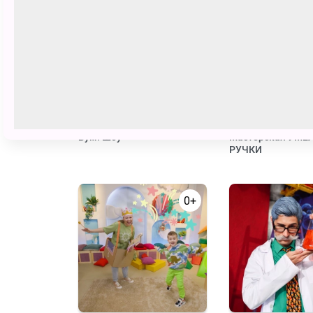
0+
Бум! Шоу
Мастерская УМЕ
РУЧКИ
0+