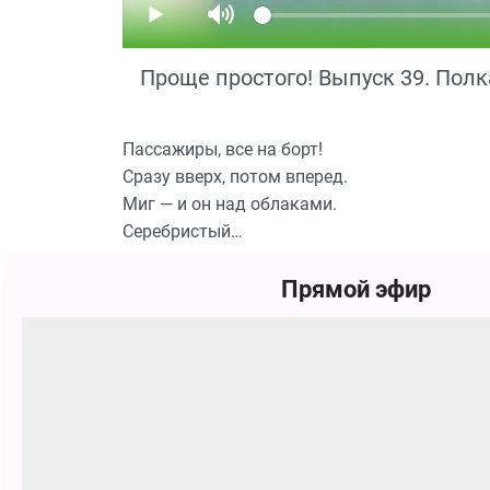
Проще простого! Выпуск 39. Пол
Пассажиры, все на борт!
Сразу вверх, потом вперед.
Миг — и он над облаками.
Серебристый…
Прямой эфир
Догадались, о чём идет речь? А вот как сма
программы «Проще простого!»
Смотрите Телешоу Проще простого! бесплат
Похожие