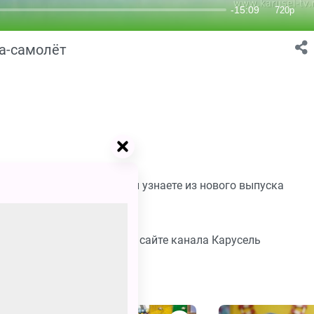
ка-самолёт
стерить полку-самолёт, вы узнаете из нового выпуска
но в хорошем качестве на сайте канала Карусель