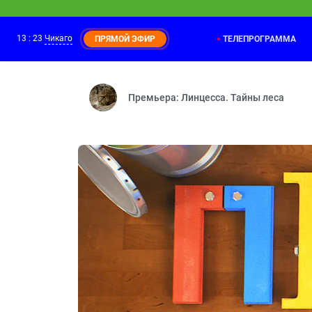
13
:
23
Чикаго
ТЕЛЕПРОГРАММА
ПРЯМОЙ ЭФИР
Оранжевая корова
13:15
Повторюша — Дежурная — Едем на море
Премьера: Линцесса. Тайны леса