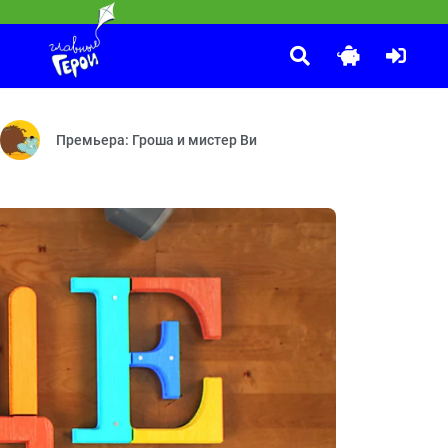
Приключения Пети и Волка
:30
к подарков — Диагноз — Юные натуралисты
на — Машина времени — Зубная паста — Вертолёт — Кофеварка — 
Дело о Власти рептилоидов и символе мира — Дело о Царице н
Премьера: Гроша и мистер Ви