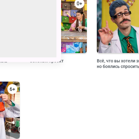
0+
0+
ЛЫЕ
Зелёный проект
Всё, что вы хотели з
но боялись спросит
6+