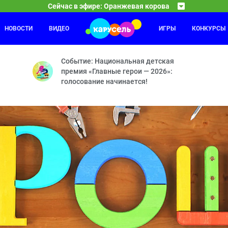
Сейчас в эфире: Оранжевая корова
НОВОСТИ
ВИДЕО
ИГРЫ
КОНКУРСЫ
Фиксики
14:20
15
 — Дискотека — Гонка века — Остров радости — Побег — Праздни
Паучок — Деньги — Рюкзак — Посудомоечная маши
Событие: Национальная детская
премия «Главные герои — 2026»:
голосование начинается!