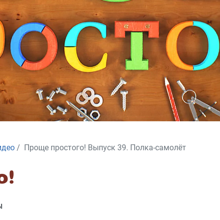
идео
Проще простого! Выпуск 39. Полка-самолёт
о!
Ы