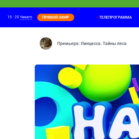
15
:
25
Чикаго
ТЕЛЕПРОГРАММА
ПРЯМОЙ ЭФИР
Фиксики
14:20
Паучок — Деньги — Рюкзак — Посудомо
Премьера: Линцесса. Тайны леса