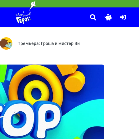
Маша и Медведь
:35
феварка — Крепёж — Вирус — Сковорода — Окно
 о Царице ночи — Дело Богинь мщения Эриний — Дело о Книге судеб 
У страха глаза велики — Добро пожаловать в «Гранд уютъ» —
Премьера: Гроша и мистер Ви