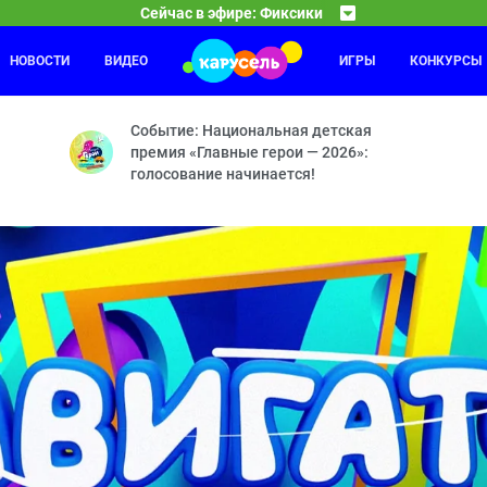
Сейчас в эфире: Фиксики
НОВОСТИ
ВИДЕО
ИГРЫ
КОНКУРСЫ
Приключения Пети и Волка
15:30
16
ечная машина — Машина времени — Зубная паста — Вертолёт — Ко
Дело о Власти рептилоидов и символе мира — Дело
Событие: Национальная детская
премия «Главные герои — 2026»:
голосование начинается!