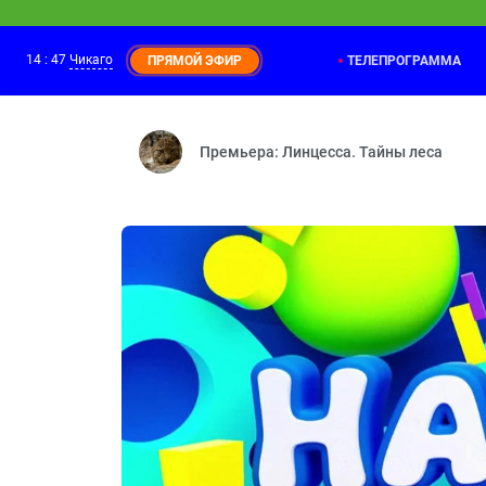
14
:
48
Чикаго
ТЕЛЕПРОГРАММА
ПРЯМОЙ ЭФИР
Фиксики
14:20
Паучок — Деньги — Рюкзак — Посудомо
Премьера: Линцесса. Тайны леса