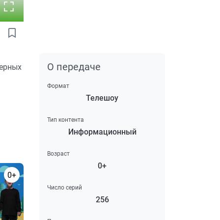
О передаче
терных
Формат
Телешоу
Тип контента
Информационный
Возраст
0+
0+
Число серий
256