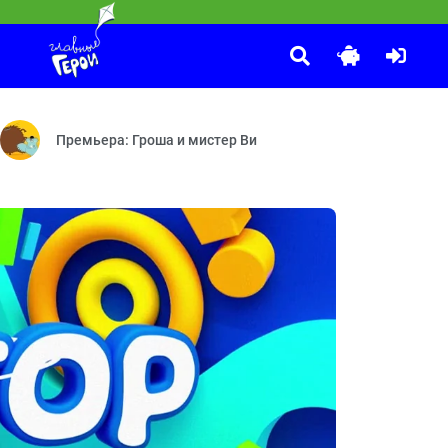
Маша и Медведь
:35
феварка — Крепёж — Вирус — Сковорода — Окно
 о Царице ночи — Дело Богинь мщения Эриний — Дело о Книге судеб 
У страха глаза велики — Добро пожаловать в «Гранд уютъ» —
Премьера: Гроша и мистер Ви