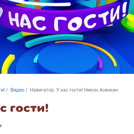
ти!
Видео
Навигатор. У нас гости! Никон Асенкин
с гости!
Ы