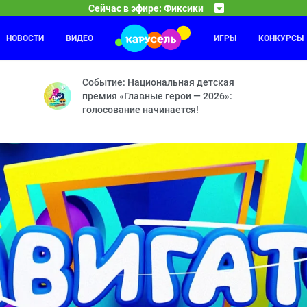
Сейчас в эфире: Фиксики
НОВОСТИ
ВИДЕО
ИГРЫ
КОНКУРСЫ
Приключения Пети и Волка
15:30
16
ечная машина — Машина времени — Зубная паста — Вертолёт — Ко
Дело о Власти рептилоидов и символе мира — Дело
Событие: Национальная детская
премия «Главные герои — 2026»:
голосование начинается!