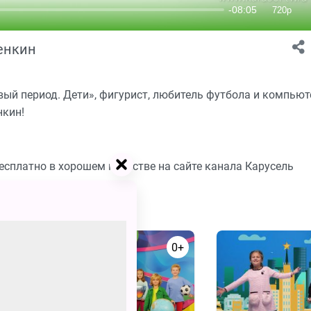
сенкин
вый период. Дети», фигурист, любитель футбола и компью
нкин!
бесплатно в хорошем качестве на сайте канала Карусель
0+
0+