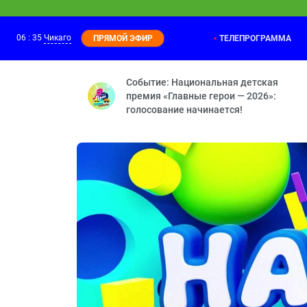
06
:
35
Чикаго
ТЕЛЕПРОГРАММА
ПРЯМОЙ ЭФИР
Фиксики
06:00
Цыплёнок — Радионяня — Узлы — Лифт
Событие: Национальная детская
премия «Главные герои — 2026»:
голосование начинается!