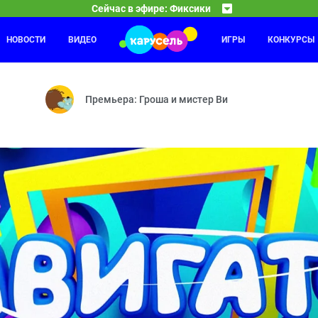
Сейчас в эфире: Фиксики
НОВОСТИ
ВИДЕО
ИГРЫ
КОНКУРСЫ
Команда Флоры
07:00
08
 — Чертёж — Датчик — Присоска — Фиксифон — Аэрозоль — Кино
Танцуют все! — Чужой огород — Вот это номер! — 
Премьера: Гроша и мистер Ви