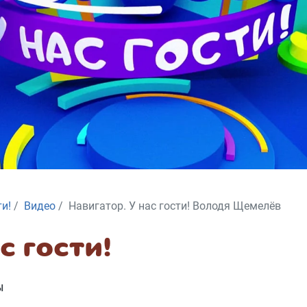
ти!
Видео
Навигатор. У нас гости! Володя Щемелёв
с гости!
Ы