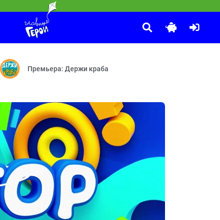
Парк Турум-Бурум
:00
Не надо бояться — Симбиоз
Выпуск 69
Премьера: Держи краба