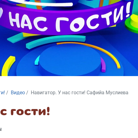
ти!
Видео
Навигатор. У нас гости! Сафийа Муслиева
с гости!
Ы