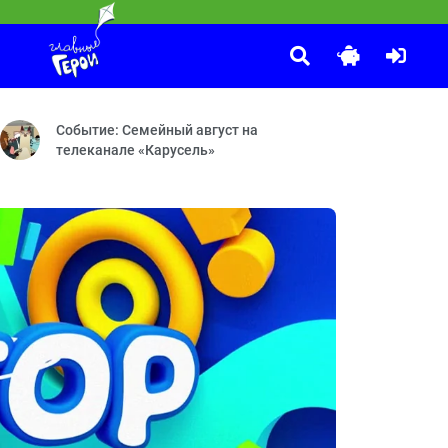
Приключения Пети и Волка
:30
 — Дом для динозавра — Хобби для Миши — Чей блокнот?
 — Микробы — Сито — Тренажёр — Зонтик — Утюг — Витамины — Под
Дело о Странниках в ночи — Дело о Кентавре и счастливой п
Событие: Семейный август на
телеканале «Карусель»