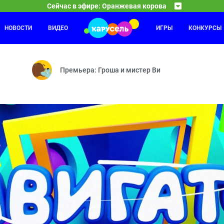
Сейчас в эфире: Оранжевая корова
НОВОСТИ
ВИДЕО
ИГРЫ
КОНКУРСЫ
Фиксики
14:20
15
Ну и фрукт — Велопрогулка — Осенние листья — Учитель на замену
Копия — Попугай — Телевизор — Унитаз — Колесо
Премьера: Гроша и мистер Ви