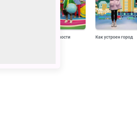
жест
Навигатор. Новости
Как устроен город