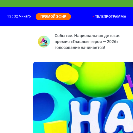
13
:
32
Чикаго
ТЕЛЕПРОГРАММА
ПРЯМОЙ ЭФИР
Оранжевая корова
13:15
Как раньше — Ключ — Предсказание — 
Событие: Национальная детская
премия «Главные герои — 2026»:
голосование начинается!