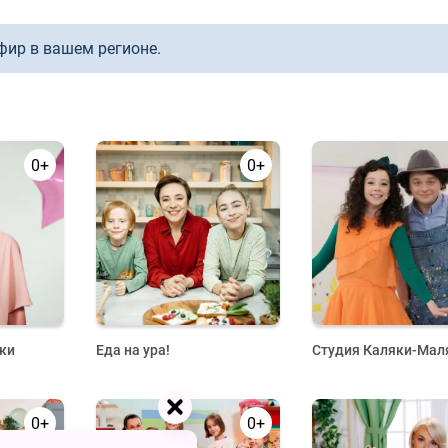
фир в вашем регионе.
0+
0+
ки
Еда на ура!
Студия Каляки-Мал
0+
0+