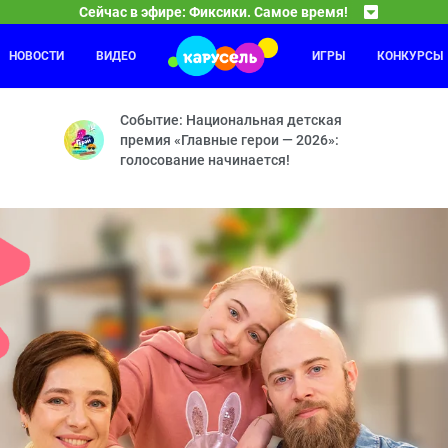
Сейчас в эфире: Фиксики. Самое время!
НОВОСТИ
ВИДЕО
ИГРЫ
КОНКУРСЫ
Ум и Хрум
07:00
08
й — Диван — Ледниковый период — Шахта — Печатная машинка — М
Мини-Хрум — Мармеладный червь — Я крутой — М
Событие: Национальная детская
премия «Главные герои — 2026»:
голосование начинается!