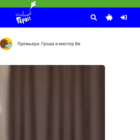
Принцесса и дракон
:25
олниеотвод — Машинист — Викинги — Ветряная мельница — Скафа
егаудон — Граф объедакула — Бесконечная каша — Сосискамен — 
Про принцессу Варвару, оказавшуюся в настоящей сказке.
Премьера: Гроша и мистер Ви