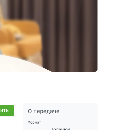
О передаче
ДИТЬ
Формат
Телешоу