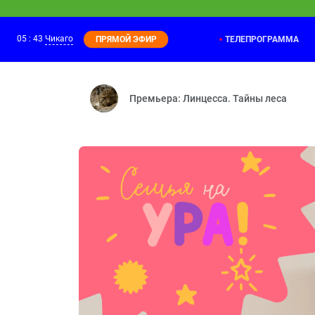
05
:
43
Чикаго
ТЕЛЕПРОГРАММА
ПРЯМОЙ ЭФИР
Фиксики. Самое время!
04:40
Материя — Изобретение — Циолковски
Премьера: Линцесса. Тайны леса