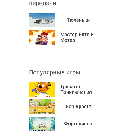
передачи
Тюленьки
Мастер Витя и
Мотор
Популярные игры
Три кота.
Приключения
Bon Appetit
Фортепиано