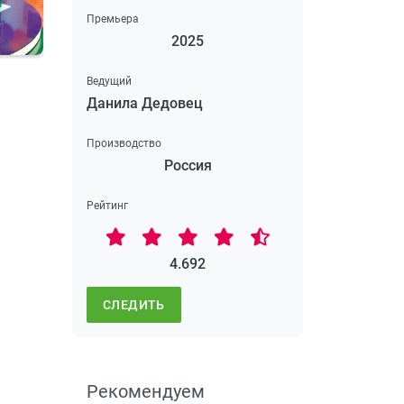
Премьера
2025
Ведущий
Данила Дедовец
Производство
Россия
Рейтинг
4.692
СЛЕДИТЬ
Рекомендуем