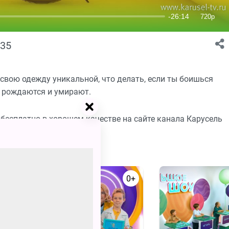
 35
 свою одежду уникальной, что делать, если ты боишься
ды рождаются и умирают.
! бесплатно в хорошем качестве на сайте канала Карусель
0+
0+