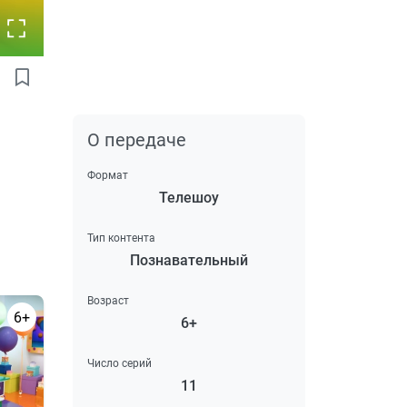
О передаче
Формат
Телешоу
Тип контента
Познавательный
Возраст
6+
6+
Число серий
11