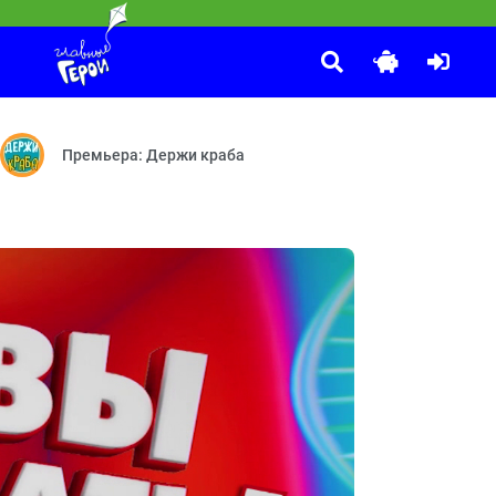
10 ЛЕТ ВОЛШЕБСТВА. Сказочный патруль
:00
ая примета — Жёлтые листочки — Принцесса Клава — Любимая кук
це — Шахматы — Водные процедуры — Дар — Горы и конфеты — Осн
Часовых дел мастерица — Доспехи богатыря — Баю-бай, Ска
Премьера: Держи краба