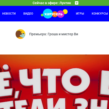
Сейчас в эфире: Лунтик
НОВОСТИ
ВИДЕО
ИГРЫ
КОНКУРСЫ
Смешарики
03:00
04
 — Роль — Букашки — Индейцы — Мирный путь — Бессонница — Плох
Бойкот — Невидимка — Сувенир — Фанерное солн
Премьера: Гроша и мистер Ви