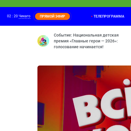
02
:
20
Чикаго
ТЕЛЕПРОГРАММА
ПРЯМОЙ ЭФИР
Лунтик
01:30
Ритм — Игра — Карта — Потеря памяти
Событие: Национальная детская
премия «Главные герои — 2026»:
голосование начинается!