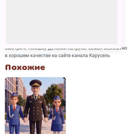
патруль.
11
Семья.
Выпуск
10
В студии с ведущим Сашей Новиковым - семья
Адмайкиных!
Смотрите Телешоу Детский патруль. Семья бесплатно
в хорошем качестве на сайте канала Карусель
Похожие