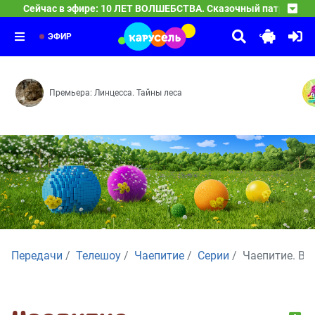
Сейчас в эфире: 10 ЛЕТ ВОЛШЕБСТВА. Сказочный патруль
10 ЛЕТ ВОЛШЕБСТВА. Сказочный патруль
04:00
Новые герои — Сердце часов — Долгожданная встреча
ЭФИР
Премьера: Линцесса. Тайны леса
Передачи
Телешоу
Чаепитие
Серии
Чаепитие. Вы