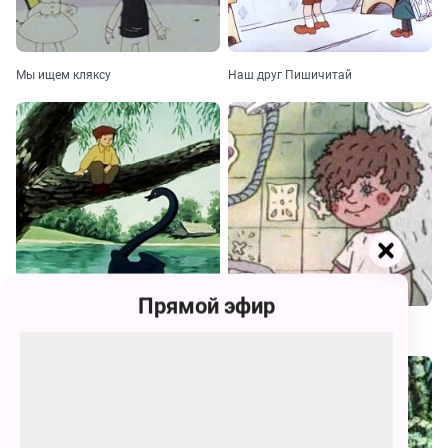
Мы ищем кляксу
Наш друг Пишичитай
Прямой эфир
Остров ошибок
Сестрички-привычки