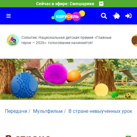
Смешарики
Сейчас в эфире: Смешарики
03:00
10 ЛЕТ ВОЛШЕБСТВА. Сказочный патруль
Бойкот — Невидимка — Сувенир — Фанерное солнце — 
04:00
Часовых дел мастерица — Доспехи богатыря — Баю-ба
Событие: Национальная детская премия «Главные
герои — 2026»: голосование начинается!
Передачи
Мультфильм
В стране невыученных уроко