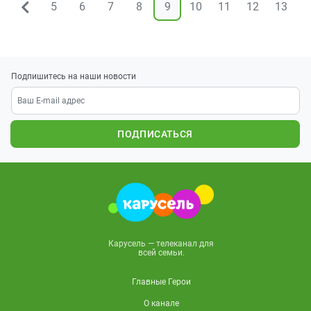
5
6
7
8
9
10
11
12
13
1
&larr;
Подпишитесь на наши новости
ПОДПИСАТЬСЯ
Карусель — телеканал для
всей семьи.
Главные Герои
О канале