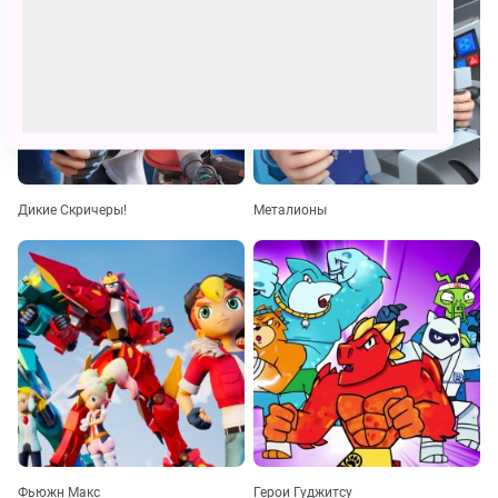
Дикие Скричеры!
Металионы
Фьюжн Макс
Герои Гуджитсу