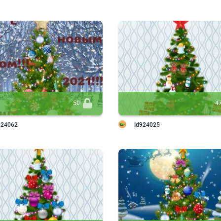
50
4
924062
id924025