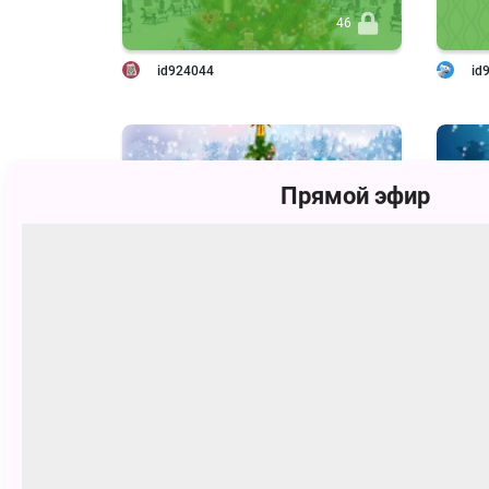
46
id924044
id
Прямой эфир
45
Иван Александрович Зубарев
id