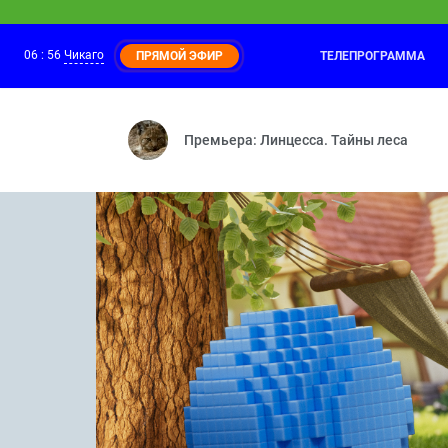
06
:
56
Чикаго
ТЕЛЕПРОГРАММА
ПРЯМОЙ ЭФИР
КОШЕЧКИ-СОБАЧКИ
06:40
Коллекция — Детективы — Кто такие р
Премьера: Линцесса. Тайны леса