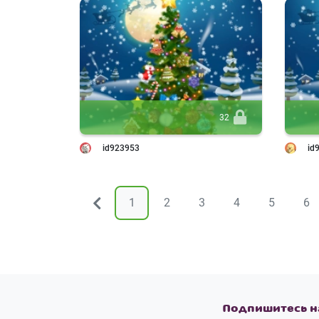
32
id923953
id
1
2
3
4
5
6
&larr;
Подпишитесь н