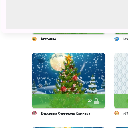
45
id924034
id
32
Вероника Сергеевна Камнева
id