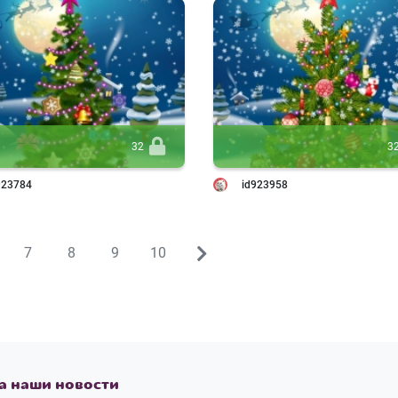
32
3
923784
id923958
7
8
9
10
&rarr;
а наши новости