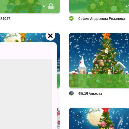
49
4
924047
София Андреевна Рязанова
44
4
924032
ФЕДЯ Алкеста