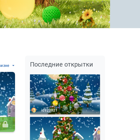
Последние открытки
визне
id923821
9