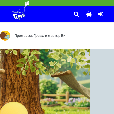
КОШЕЧКИ-СОБАЧКИ
:20
риз? — Железная дорога — Следы преступления — Тайна загадочно
ных, их породах, видах, характере и привычках.
Эх, Мия-Мия — Новичок — Английский натюрморт — Где же Ма
Премьера: Гроша и мистер Ви