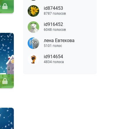
5
id874453
8787 голосов
id916452
6048 голосов
лена Евтехова
5101 голос
id914654
4834 голоса
4