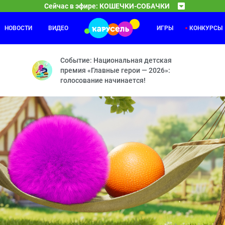
Сейчас в эфире: КОШЕЧКИ-СОБАЧКИ
НОВОСТИ
ВИДЕО
ИГРЫ
КОНКУРСЫ
У меня лапки
08:00
08
ыцари? — Двойной день рождения — Мой город — Ваза — Кому сюрп
«У меня лапки» — это программа о домашних живот
Событие: Национальная детская
премия «Главные герои — 2026»:
голосование начинается!