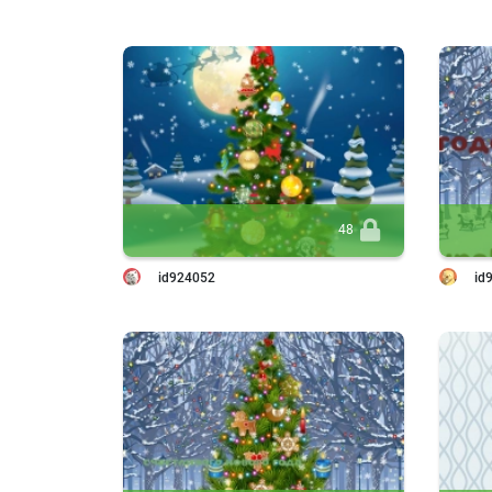
48
id924052
id