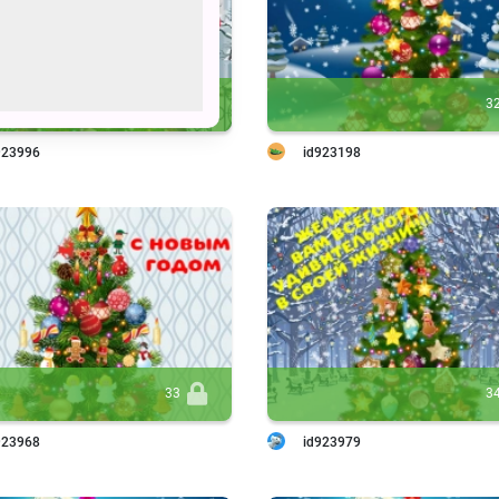
45
3
923996
id923198
33
3
923968
id923979