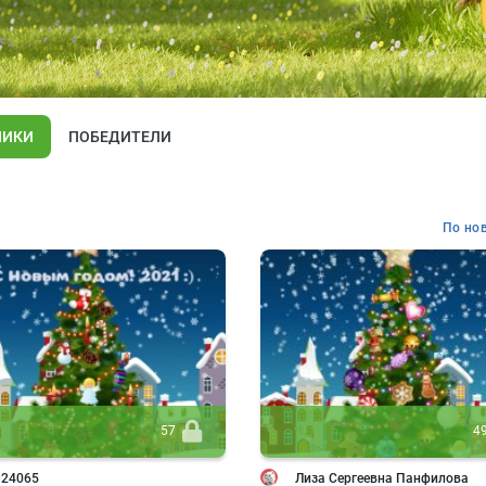
НИКИ
ПОБЕДИТЕЛИ
По но
57
4
924065
Лиза Сергеевна Панфилова