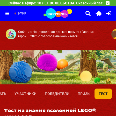
Сейчас в эфире: 10 ЛЕТ ВОЛШЕБСТВА. Сказочный патруль
10 ЛЕТ ВОЛШЕБСТВА. Сказочный патруль
04:00
Часовых дел мастерица — Доспехи богатыря — Баю-ба
ЭФИР
Событие: Национальная детская премия «Главные
герои — 2026»: голосование начинается!
АТЬ
УЧАСТНИКИ
ПОБЕДИТЕЛИ
ПРИЗЫ
ТЕСТ
Тест на знание вселенной LEGO®