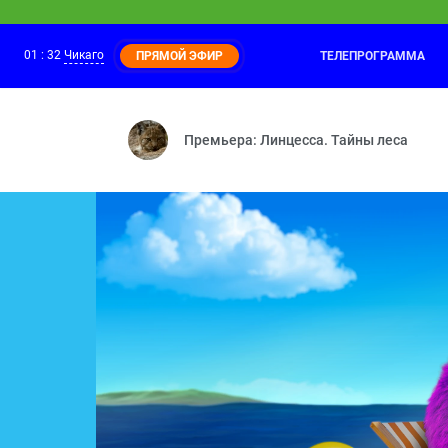
01
:
32
Чикаго
ТЕЛЕПРОГРАММА
ПРЯМОЙ ЭФИР
Ми-Ми-Мишки
01:00
Необитаемый остров — Г
Премьера: Линцесса. Тайны леса