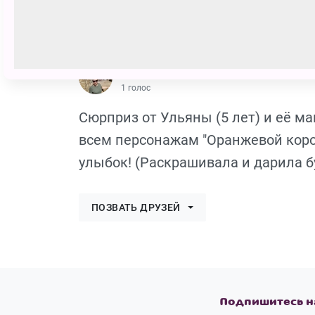
id1021028
1 голос
Сюрприз от Ульяны (5 лет) и её м
всем персонажам "Оранжевой коро
улыбок! (Раскрашивала и дарила б
ПОЗВАТЬ ДРУЗЕЙ
Подпишитесь н