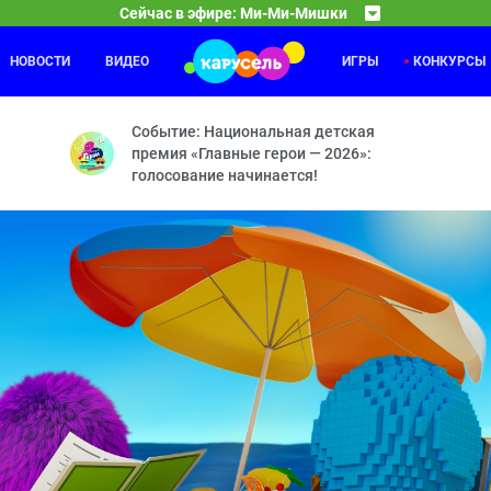
Сейчас в эфире: Ми-Ми-Мишки
НОВОСТИ
ВИДЕО
ИГРЫ
КОНКУРСЫ
Забезу
04:00
ол — Мишка-невидимка — Следствие ведут мишки — По своим прави
Зайка и
Событие: Национальная детская
премия «Главные герои — 2026»:
голосование начинается!