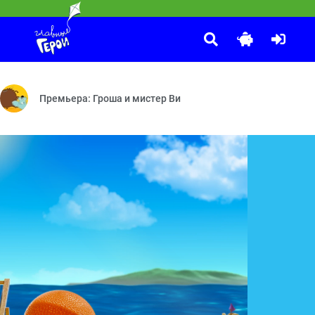
. Уши с хвостиком
лам — Тучкина высота — Пещера полная ловушек — Супермишки — В
ли обезьянка — Настоящая звёздочка — Яблоки и бананы — Хочу ле
Премьера: Гроша и мистер Ви