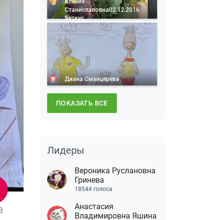
Ксения
Станиславовна02.12.2016
Буткус
Диана Сманцерева
ПОКАЗАТЬ ВСЕ
Лидеры
Вероника Руслановна
Гринева
18544 голоса
Анастасия
8
Владимировна Яшина