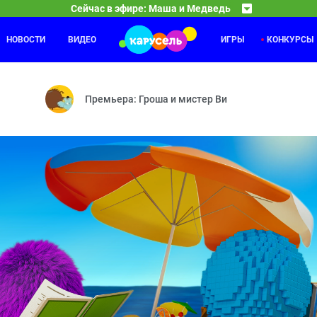
Сейчас в эфире: Маша и Медведь
НОВОСТИ
ВИДЕО
ИГРЫ
КОНКУРСЫ
Лунтик
01:30
03
— Грязное дело — Байки-бабайки — Колесо дружбы — Два поросёнка
Важное поручение — Кто тут самый-самый? — Ценн
Премьера: Гроша и мистер Ви