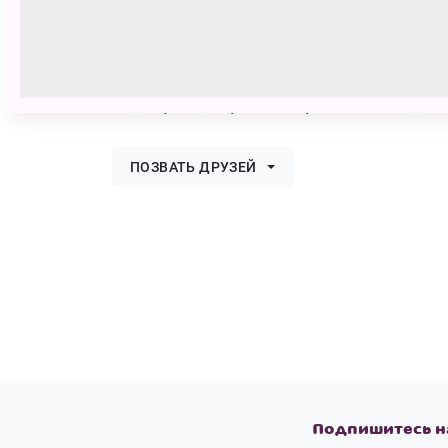
Софья Губина
6138 голосов
Это один из моих любимых мультф
и добрых, хороших зрителей. С дн
ПОЗВАТЬ ДРУЗЕЙ
Подпишитесь н