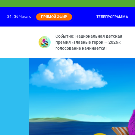
24
:
36
Чикаго
ТЕЛЕПРОГРАММА
ПРЯМОЙ ЭФИР
Маша и Медведь
24:30
Мохнатые качели — Кое-кто в сапогах 
Событие: Национальная детская
премия «Главные герои — 2026»:
голосование начинается!