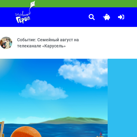
Смешарики
:00
 — Три пятачка — Соловей мой, соловей
ый подарок — Потеряшки — Угощение для друзей — Шляпа — Включа
Рояль — Энергия храпа — Молочное пари — Аноним — Австрал
Событие: Семейный август на
телеканале «Карусель»