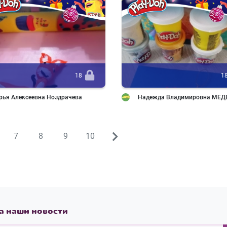
18
1
рья Алексеевна Ноздрачева
Надежда Владимировна МЕД
7
8
9
10
&rarr;
а наши новости