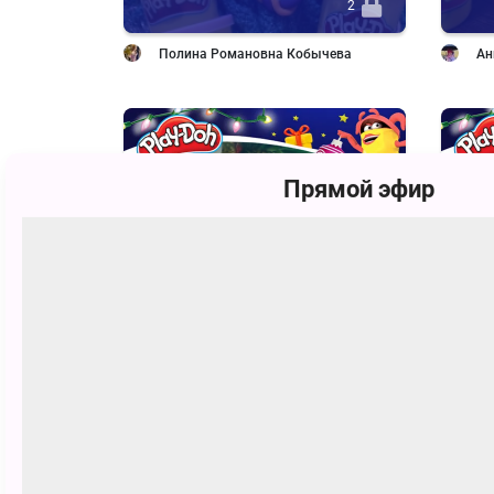
2
Полина Романовна Кобычева
Ан
Прямой эфир
2
Михаил Евгеньевич Скурихин
Дм