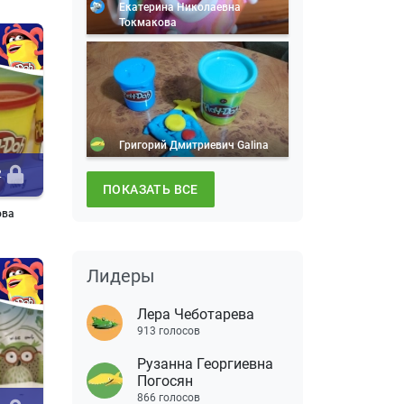
Екатерина Николаевна
Токмакова
Григорий Дмитриевич Galina
2
ПОКАЗАТЬ ВСЕ
ова
Лидеры
Лера Чеботарева
913 голосов
Рузанна Георгиевна
Погосян
866 голосов