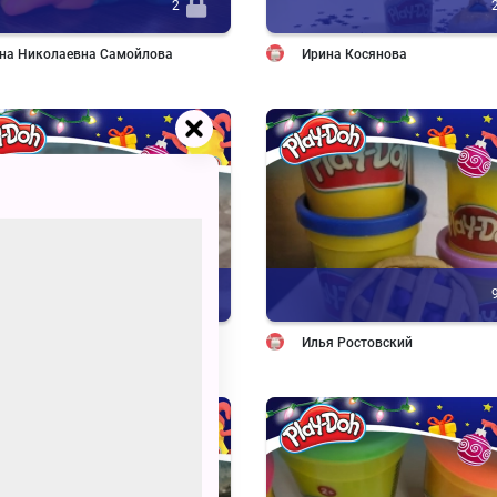
2
на Николаевна Самойлова
Ирина Косянова
15
итрий НИКИФОРОВ
Илья Ростовский