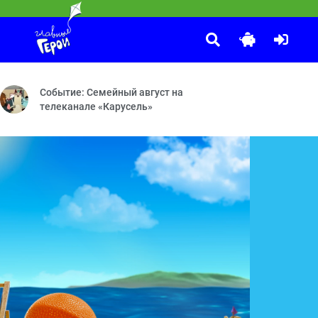
Оранжевая корова
:15
й Визирь
 явление на телевидении. Программа существует с сентября 1964 г
Как раньше — Ключ — Предсказание — Ну и фрукт — Велопрог
Событие: Семейный август на
телеканале «Карусель»