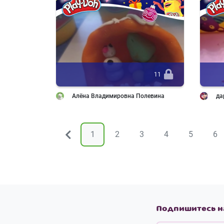
11
Алёна Владимировна Полевина
да
1
2
3
4
5
6
&larr;
Подпишитесь н