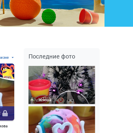
Последние фото
визне
Ксюша
2
кова