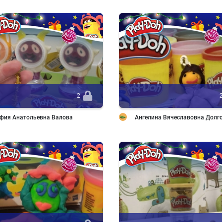
2
фия Анатольевна Валова
Ангелина Вячеславовна Долг