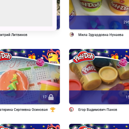
11
29
итрий Литвинов
Мила Эдуардовна Нунаева
17
1
атерина Сергеевна Осиновая
Егор Вадимович Панов