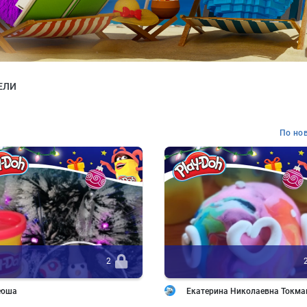
ЕЛИ
По но
2
сюша
Екатерина Николаевна Токма