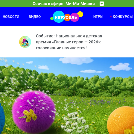
Сейчас в эфире: Ми-Ми-Мишки
НОВОСТИ
ВИДЕО
ИГРЫ
КОНКУРСЫ
Забезу
04:00
ол — Мишка-невидимка — Следствие ведут мишки — По своим прави
Зайка и
Событие: Национальная детская
премия «Главные герои — 2026»:
голосование начинается!