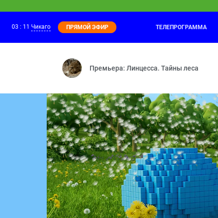
03
:
11
Чикаго
ТЕЛЕПРОГРАММА
ПРЯМОЙ ЭФИР
Ми-Ми-Мишки
01:00
Необитаемый остров — Г
Премьера: Линцесса. Тайны леса