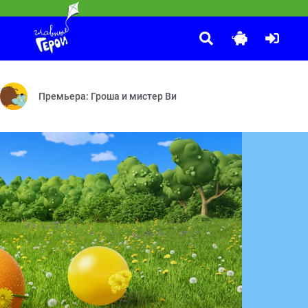
. Уши с хвостиком
лам — Тучкина высота — Пещера полная ловушек — Супермишки — В
ли обезьянка — Настоящая звёздочка — Яблоки и бананы — Хочу ле
Премьера: Гроша и мистер Ви