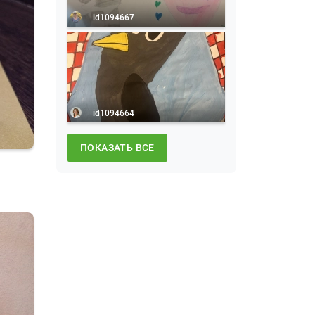
id1094667
id1094664
ПОКАЗАТЬ ВСЕ