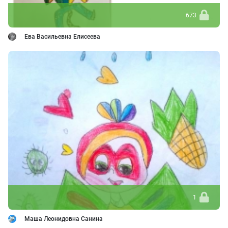
673
Ева Васильевна Елисеева
1
Маша Леонидовна Санина