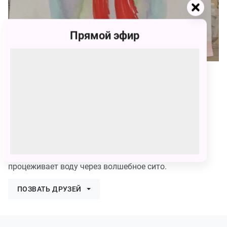
Прямой эфир
216
Ирина Всеволодовна Жданова
216 голосов
Аква-Мяука - радужная кошка, которая борется с
налётом, песком и камнями в воде. Она летает и
процеживает воду через волшебное сито.
ПОЗВАТЬ ДРУЗЕЙ