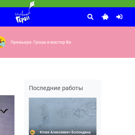
Принцесса и дракон
:25
олниеотвод — Машинист — Викинги — Ветряная мельница — Скафа
егаудон — Граф объедакула — Бесконечная каша — Сосискамен — 
Про принцессу Варвару, оказавшуюся в настоящей сказке.
Премьера: Гроша и мистер Ви
Последние работы
Юлия Алексеевич Болондина