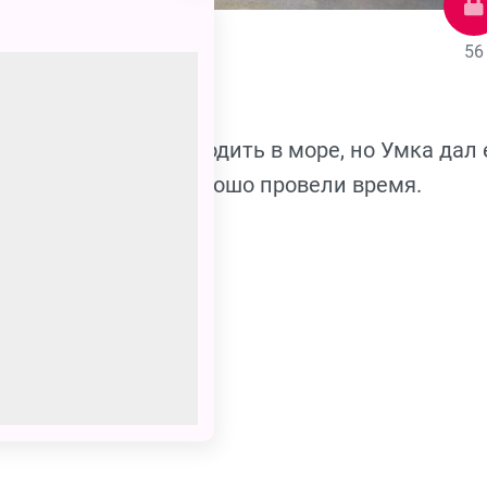
56
ала Тайкэ боялся входить в море, но Умка дал
е весело играли и хорошо провели время.