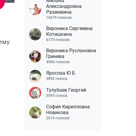
Милана
Александровна
Разживина
10679 голосов
Вероника Сергеевна
Котишкина
6170 голосов
 ему
Вероника Руслановна
Гринева
4906 голосов
Ярослаа Ю Б
3892 голоса
Тулубаев Георгий
3093 голоса
София Кирилловна
Новикова
2019 голосов