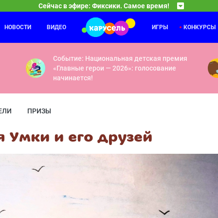
Сейчас в эфире: Фиксики. Самое время!
НОВОСТИ
ВИДЕО
ИГРЫ
КОНКУРСЫ
Ум и Хрум
07:00
08
й — Диван — Ледниковый период — Шахта — Печатная машинка — М
Мини-Хрум — Мармеладный червь — Я крутой — М
Событие: Национальная детская премия
«Главные герои — 2026»: голосование
начинается!
ЕЛИ
ПРИЗЫ
 Умки и его друзей