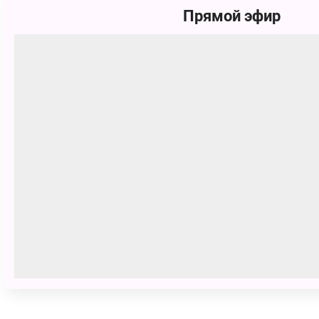
Прямой эфир
id1014127
56 голосов
Друзья отправились на море. Снач
надувной круг. И друзья все вмест
ПОЗВАТЬ ДРУЗЕЙ