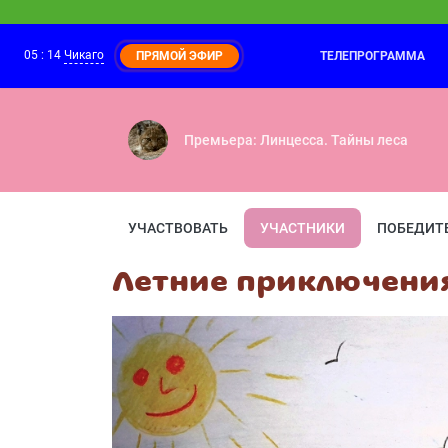
05
:
14
Чикаго
ТЕЛЕПРОГРАММА
ПРЯМОЙ ЭФИР
Фиксики. Самое время!
04:40
Материя — Изобретение — Циолковски
Премьера: Линцесса. Тайны леса
УЧАСТВОВАТЬ
УЧАСТНИКИ
ПОБЕДИТ
Летние приключения