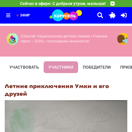
23:00
Сейчас в эфире: С добрым утром, малыши!
Чик-зарядка
Герои легендарной программы «Спокойной ночи, малыши
23:25
Команда Флоры
Выпуск 4
23:30
Большое дело — Остров мусора — Крошки-еноты — Чис
ЭФИР
Событие: Национальная детская премия «Главные
герои — 2026»: голосование начинается!
УЧАСТВОВАТЬ
УЧАСТНИКИ
ПОБЕДИТЕЛИ
ПРИЗ
Летние приключения Умки и его
друзей