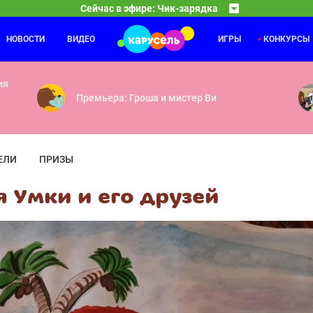
Сейчас в эфире: Чик-зарядка
НОВОСТИ
ВИДЕО
ИГРЫ
КОНКУРСЫ
Команда Флоры
23:30
24
Танцуют все! — Чужой огород — Вот это номер! — 
ия
Премьера: Гроша и мистер Ви
ЕЛИ
ПРИЗЫ
 Умки и его друзей