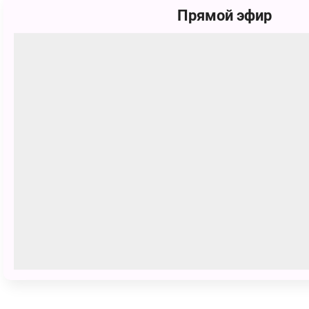
Прямой эфир
Наташа Евлахова
216 голосов
Я хочу подружиться с Умкой и поп
там сундук с сокровищами. Хочу ус
познакомиться с малиновым дель
ПОЗВАТЬ ДРУЗЕЙ