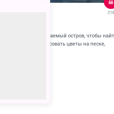
21
лыть с ним на необитаемый остров, чтобы най
троить пикник, нарисовать цветы на песке,
фином.