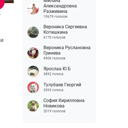
Милана
Александровна
Разживина
6
10679 голосов
Вероника Сергеевна
Котишкина
6170 голосов
ти
Вероника Руслановна
Гринева
4906 голосов
Ярослаа Ю Б
3892 голоса
Тулубаев Георгий
3093 голоса
София Кирилловна
Новикова
2019 голосов