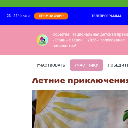
23
:
25
Чикаго
ТЕЛЕПРОГРАММА
ПРЯМОЙ ЭФИР
Чик-зарядка
23:25
Выпуск 5
Событие: Национальная детская прем
«Главные герои — 2026»: голосование
начинается!
УЧАСТВОВАТЬ
УЧАСТНИКИ
ПОБЕДИТ
Летние приключения