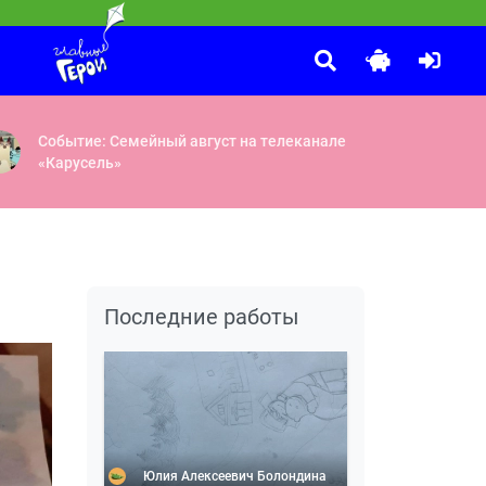
Песенки Фортуны
:10
Не надо бояться
Симбиоз
Событие: Семейный август на телеканале
«Карусель»
Последние работы
Юлия Алексеевич Болондина